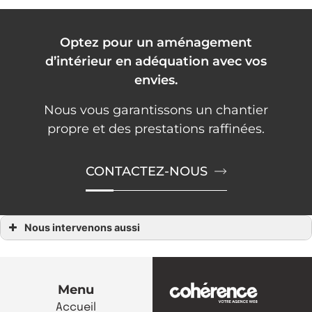
Optez pour un aménagement
d’intérieur en adéquation avec vos
envies.
Nous vous garantissons un chantier
propre et des prestations raffinées.
CONTACTEZ-NOUS
Nous intervenons aussi
Terrasse composite
Terrasse composite La Chapelle-sur-Erdre
Terrasse composite Couëron
Terrasse composite Vertou
Terrasse composite Rezé
Menu
Terrasse composite Saint-Sébastien-sur-Loire
Accueil
Terrasse composite Sautron