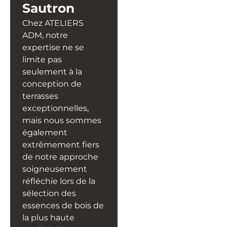
Sautron
Chez ATELIERS
ADM, notre
expertise ne se
limite pas
seulement à la
conception de
terrasses
exceptionnelles,
mais nous sommes
également
extrêmement fiers
de notre approche
soigneusement
réfléchie lors de la
sélection des
essences de bois de
la plus haute