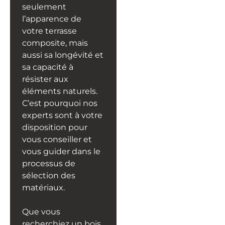
seulement
l’apparence de
votre terrasse
composite, mais
aussi sa longévité et
sa capacité à
résister aux
éléments naturels.
C’est pourquoi nos
experts sont à votre
disposition pour
vous conseiller et
vous guider dans le
processus de
sélection des
matériaux.
Que vous
recherchiez un bois