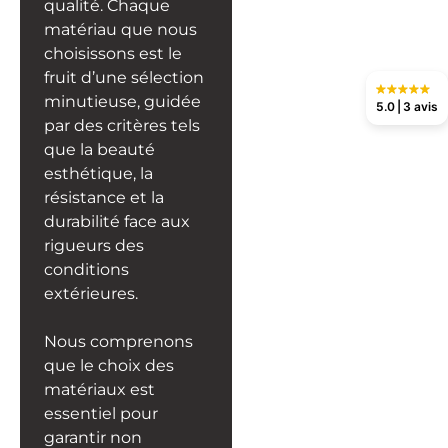
qualité. Chaque
matériau que nous
choisissons est le
fruit d’une sélection
minutieuse, guidée
5.0
3 avis
par des critères tels
que la beauté
esthétique, la
résistance et la
durabilité face aux
rigueurs des
conditions
extérieures.
Nous comprenons
que le choix des
matériaux est
essentiel pour
garantir non