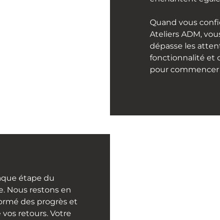
Quand vous confi
Ateliers ADM, vou
dépasse les attent
fonctionnalité et 
pour commencer à 
haque étape du
e. Nous restons en
ormé des progrès et
vos retours. Votre