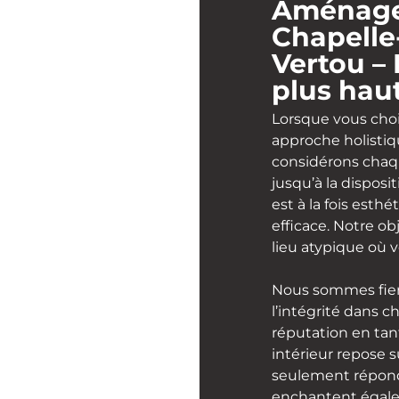
Aménagem
Chapelle
Vertou –
plus haut
Lorsque vous choi
approche holisti
considérons chaqu
jusqu’à la disposi
est à la fois est
efficace. Notre ob
lieu atypique où v
Nous sommes fier
l’intégrité dans 
réputation en ta
intérieur repose 
seulement réponde
enchantent égale